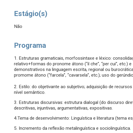
Estágio(s)
Não
Programa
1. Estruturas gramaticais, morfossintaxe e léxico: consolida
relativo+formas do pronome átono (“il che”, “per cui”, etc.) e d
demonstrativos na linguagem escrita, regional ou burocrática
promome átono (“farcela”, “cavarsela”, etc.); uso do gerúndi
2. Estilo: do objetivante ao subjetivo; adquisição de recursos
nível semântico.
3. Estruturas discursivas: estrutura dialogal (do discurso diret
descritivas, injuntivas, argumentativas, expositivas.
4.Tema de desenvolvimento: Linguística e literatura (tema espec
5. Incremento da reflexão metalinguística e sociolinguística.