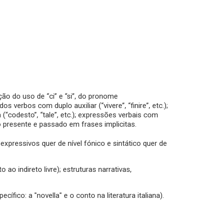
ção do uso de “ci” e “si”, do pronome
os verbos com duplo auxiliar (“vivere”, “finire”, etc.);
 (“codesto”, “tale”, etc.); expressões verbais com
o presente e passado em frases implicitas.
 expressivos quer de nível fónico e sintático quer de
o ao indireto livre); estruturas narrativas,
ífico: a "novella" e o conto na literatura italiana).