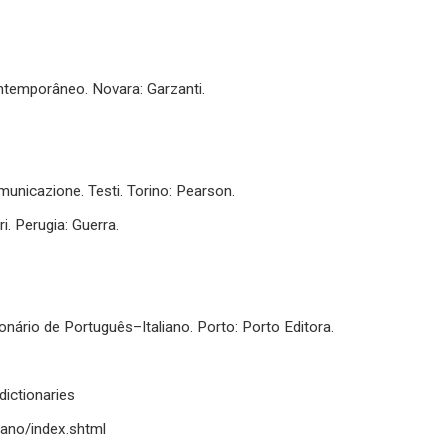
ontemporâneo. Novara: Garzanti.
omunicazione. Testi. Torino: Pearson.
ri. Perugia: Guerra.
ionário de Português–Italiano. Porto: Porto Editora.
dictionaries
taliano/index.shtml