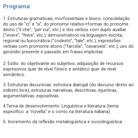
Programa
1. Estruturas gramaticais, morfossintaxe e léxico: consolidação
do uso de “ci” e “si”, do pronome relativo+formas do pronome
átono (“il che”, “per cui”, etc.) e dos verbos com duplo auxiliar
(“vivere”, “finire”, etc.); demonstrativos na linguagem escrita,
regional ou burocrática (“codesto”, “tale”, etc.); expressões
verbais com promome átono (“farcela”, “cavarsela”, etc.); uso do
gerúndio presente e passado em frases implicitas.
2. Estilo: do objetivante ao subjetivo; adquisição de recursos
expressivos quer de nível fónico e sintático quer de nível
semântico.
3. Estruturas discursivas: estrutura dialogal (do discurso direto ao
indireto livre); estruturas narrativas, descritivas, injuntivas,
argumentativas, expositivas.
4.Tema de desenvolvimento: Linguística e literatura (tema
específico: a "novella" e o conto na literatura italiana).
5. Incremento da reflexão metalinguística e sociolinguística.