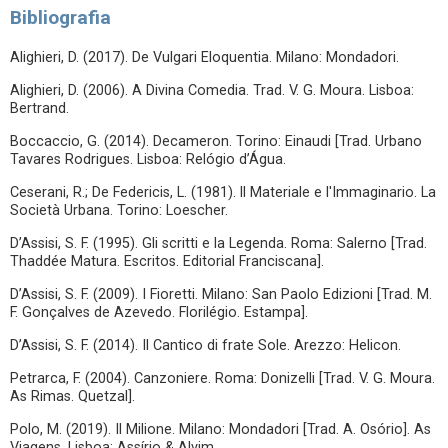
Bibliografia
Alighieri, D. (2017). De Vulgari Eloquentia. Milano: Mondadori.
Alighieri, D. (2006). A Divina Comedia. Trad. V. G. Moura. Lisboa:
Bertrand.
Boccaccio, G. (2014). Decameron. Torino: Einaudi [Trad. Urbano
Tavares Rodrigues. Lisboa: Relógio d’Água.
Ceserani, R.; De Federicis, L. (1981). ll Materiale e l'Immaginario. La
Società Urbana. Torino: Loescher.
D’Assisi, S. F. (1995). Gli scritti e la Legenda. Roma: Salerno [Trad.
Thaddée Matura. Escritos. Editorial Franciscana].
D’Assisi, S. F. (2009). I Fioretti. Milano: San Paolo Edizioni [Trad. M.
F. Gonçalves de Azevedo. Florilégio. Estampa].
D’Assisi, S. F. (2014). Il Cantico di frate Sole. Arezzo: Helicon.
Petrarca, F. (2004). Canzoniere. Roma: Donizelli [Trad. V. G. Moura.
As Rimas. Quetzal].
Polo, M. (2019). Il Milione. Milano: Mondadori [Trad. A. Osório]. As
Viagens. Lisboa: Assírio & Alvim.