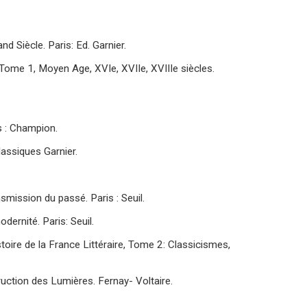
d Siècle. Paris: Ed. Garnier.
e : Tome 1, Moyen Age, XVIe, XVIIe, XVIIIe siècles.
s : Champion.
lassiques Garnier.
smission du passé. Paris : Seuil.
dernité. Paris: Seuil.
istoire de la France Littéraire, Tome 2: Classicismes,
truction des Lumières. Fernay- Voltaire.