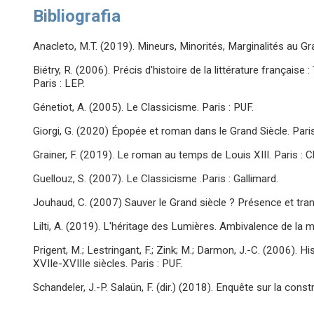
Bibliografia
Anacleto, M.T. (2019). Mineurs, Minorités, Marginalités au Gran
Biétry, R. (2006). Précis d'histoire de la littérature français
Paris : LEP.
Génetiot, A. (2005). Le Classicisme. Paris : PUF.
Giorgi, G. (2020) Épopée et roman dans le Grand Siècle. Pari
Grainer, F. (2019). Le roman au temps de Louis XIII. Paris : C
Guellouz, S. (2007). Le Classicisme .Paris : Gallimard.
Jouhaud, C. (2007) Sauver le Grand siècle ? Présence et tran
Lilti, A. (2019). L'héritage des Lumières. Ambivalence de la mo
Prigent, M.; Lestringant, F.; Zink; M.; Darmon, J.-C. (2006). H
XVIIe-XVIIIe siècles. Paris : PUF.
Schandeler, J.-P. Salaün, F. (dir.) (2018). Enquête sur la cons