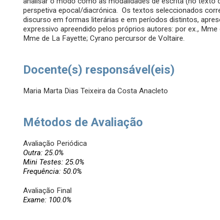
analisar o modo como as modalidades de escrita (no texto 
perspetiva epocal/diacrónica. Os textos seleccionados co
discurso em formas literárias e em períodos distintos, apre
expressivo apreendido pelos próprios autores: por ex., Mme d
Mme de La Fayette; Cyrano percursor de Voltaire.
Docente(s) responsável(eis)
Maria Marta Dias Teixeira da Costa Anacleto
Métodos de Avaliação
Avaliação Periódica
Outra: 25.0%
Mini Testes: 25.0%
Frequência: 50.0%
Avaliação Final
Exame: 100.0%