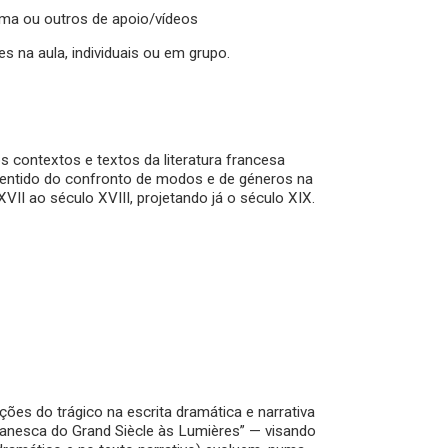
rama ou outros de apoio/vídeos
es na aula, individuais ou em grupo.
s contextos e textos da literatura francesa
o sentido do confronto de modos e de géneros na
XVII ao século XVIII, projetando já o século XIX.
es do trágico na escrita dramática e narrativa
omanesca do Grand Siècle às Lumières” — visando