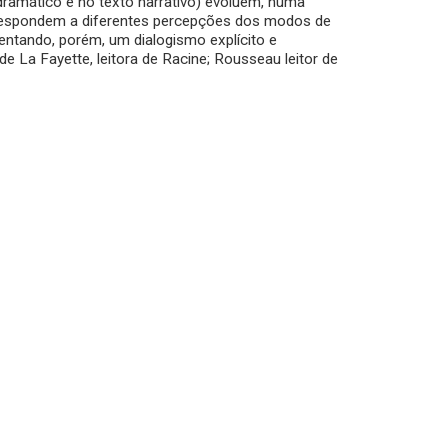
dramático e no texto narrativo) evoluem, numa
rrespondem a diferentes percepções dos modos de
sentando, porém, um dialogismo explícito e
e La Fayette, leitora de Racine; Rousseau leitor de