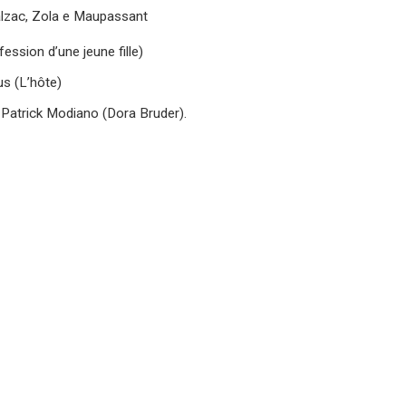
lzac, Zola e Maupassant
ession d’une jeune fille)
us (L’hôte)
 Patrick Modiano (Dora Bruder).