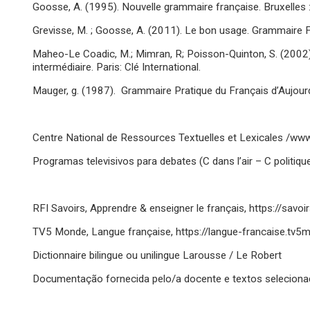
Goosse, A. (1995). Nouvelle grammaire française. Bruxelles 
Grevisse, M. ; Goosse, A. (2011). Le bon usage. Grammaire F
Maheo-Le Coadic, M.; Mimran, R; Poisson-Quinton, S. (2002)
intermédiaire. Paris: Clé International.
Mauger, g. (1987). Grammaire Pratique du Français d’Aujourd’
Centre National de Ressources Textuelles et Lexicales /www.
Programas televisivos para debates (C dans l’air – C politique
RFI Savoirs, Apprendre & enseigner le français, https://savoir
TV5 Monde, Langue française, https://langue-francaise.tv
Dictionnaire bilingue ou unilingue Larousse / Le Robert
Documentação fornecida pelo/a docente e textos seleciona