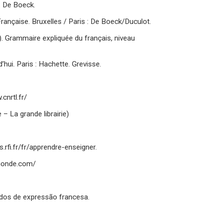
: De Boeck.
rançaise. Bruxelles / Paris : De Boeck/Duculot.
. Grammaire expliquée du français, niveau
hui. Paris : Hachette. Grevisse.
cnrtl.fr/
 – La grande librairie)
s.rfi.fr/fr/apprendre-enseigner.
5monde.com/
dos de expressão francesa.