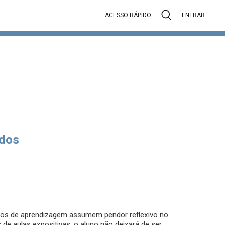
ACESSO RÁPIDO
ENTRAR
dos
ssos de aprendizagem assumem pendor reflexivo no
e aulas expositivas, o aluno não deixará de ser