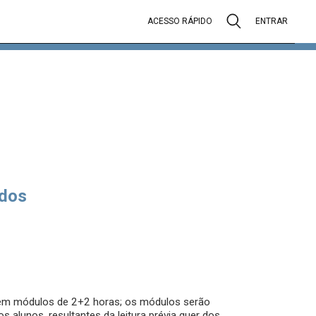
ACESSO RÁPIDO
ENTRAR
dos
, em módulos de 2+2 horas; os módulos serão
 alunos, resultantes da leitura prévia quer dos