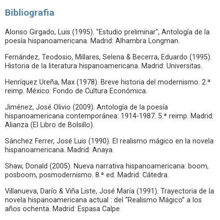
Bibliografia
Alonso Girgado, Luis (1995). "Estudio preliminar", Antología de la
poesía hispanoamericana. Madrid: Alhambra Longman.
Fernández, Teodosio, Millares, Selena & Becerra, Eduardo (1995).
Historia de la literatura hispanoamericana. Madrid: Universitas.
Henríquez Ureña, Max (1978). Breve historia del modernismo. 2.ª
reimp. México: Fondo de Cultura Económica.
Jiménez, José Olivio (2009). Antología de la poesía
hispanoamericana contemporánea: 1914-1987. 5.ª reimp. Madrid:
Alianza (El Libro de Bolsillo).
Sánchez Ferrer, José Luis (1990). El realismo mágico en la novela
hispanoamericana. Madrid: Anaya.
Shaw, Donald (2005). Nueva narrativa hispanoamericana: boom,
posboom, posmodernismo. 8.ª ed. Madrid: Cátedra.
Villanueva, Darío & Viña Liste, José María (1991). Trayectoria de la
novela hispanoamericana actual : del “Realismo Mágico” a los
años ochenta. Madrid: Espasa Calpe