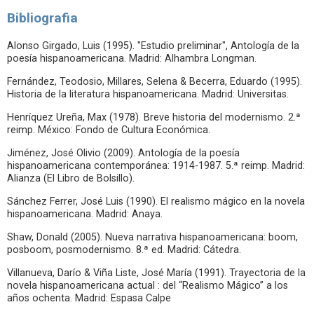
Bibliografia
Alonso Girgado, Luis (1995). "Estudio preliminar", Antología de la
poesía hispanoamericana. Madrid: Alhambra Longman.
Fernández, Teodosio, Millares, Selena & Becerra, Eduardo (1995).
Historia de la literatura hispanoamericana. Madrid: Universitas.
Henríquez Ureña, Max (1978). Breve historia del modernismo. 2.ª
reimp. México: Fondo de Cultura Económica.
Jiménez, José Olivio (2009). Antología de la poesía
hispanoamericana contemporánea: 1914-1987. 5.ª reimp. Madrid:
Alianza (El Libro de Bolsillo).
Sánchez Ferrer, José Luis (1990). El realismo mágico en la novela
hispanoamericana. Madrid: Anaya.
Shaw, Donald (2005). Nueva narrativa hispanoamericana: boom,
posboom, posmodernismo. 8.ª ed. Madrid: Cátedra.
Villanueva, Darío & Viña Liste, José María (1991). Trayectoria de la
novela hispanoamericana actual : del “Realismo Mágico” a los
años ochenta. Madrid: Espasa Calpe