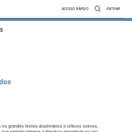
ACESSO RÁPIDO
ENTRAR
a
dos
os grandes textos doutrinários e críticos coevos,
 que permita integrar a literatura espanhola no seu