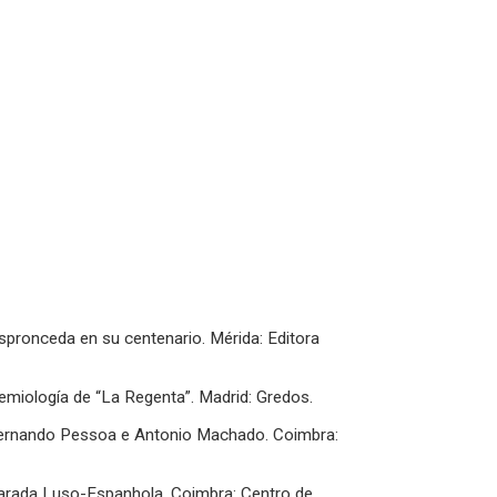
Espronceda en su centenario. Mérida: Editora
semiología de “La Regenta”. Madrid: Gredos.
m Fernando Pessoa e Antonio Machado. Coimbra:
parada Luso-Espanhola. Coimbra: Centro de