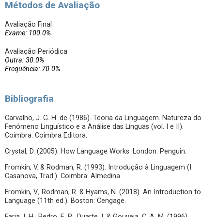
Métodos de Avaliação
Avaliação Final
Exame: 100.0%
Avaliação Periódica
Outra: 30.0%
Frequência: 70.0%
Bibliografia
Carvalho, J. G. H. de (1986). Teoria da Linguagem. Natureza do
Fenómeno Linguístico e a Análise das Línguas (vol. I e II).
Coimbra: Coimbra Editora.
Crystal, D. (2005). How Language Works. London: Penguin.
Fromkin, V. & Rodman, R. (1993). Introdução à Linguagem (I.
Casanova, Trad.). Coimbra: Almedina.
Fromkin, V., Rodman, R. & Hyams, N. (2018). An Introduction to
Language (11th ed.). Boston: Cengage.
Faria, I. H., Pedro, E. R., Duarte, I. & Gouveia, C. A. M. (1996).