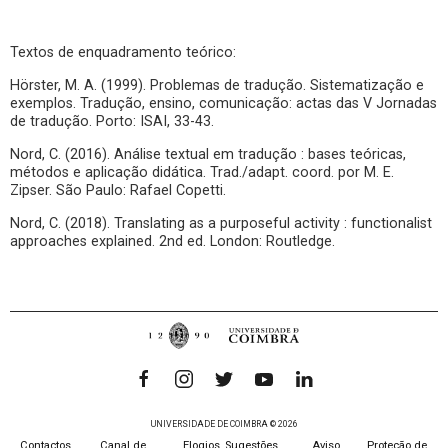
Textos de enquadramento teórico:
Hörster, M. A. (1999). Problemas de tradução. Sistematização e
exemplos. Tradução, ensino, comunicação: actas das V Jornadas
de tradução. Porto: ISAI, 33-43.
Nord, C. (2016). Análise textual em tradução : bases teóricas,
métodos e aplicação didática. Trad./adapt. coord. por M. E.
Zipser. São Paulo: Rafael Copetti.
Nord, C. (2018). Translating as a purposeful activity : functionalist
approaches explained. 2nd ed. London: Routledge.
UNIVERSIDADE DE COIMBRA © 2026
Contactos
Canal de
Elogios, Sugestões,
Aviso
Proteção de