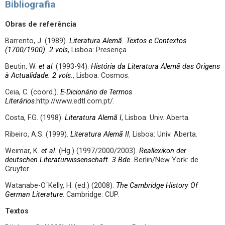
Bibliografia
Obras de referência
Barrento, J. (1989).
Literatura Alemã. Textos e Contextos
(1700/1900). 2 vols
, Lisboa: Presença
Beutin, W.
et al
. (1993-94).
História da Literatura Alemã das Origens
à Actualidade. 2 vols.
, Lisboa: Cosmos.
Ceia, C. (coord.).
E-Dicionário de Termos
Literários
.http://www.edtl.com.pt/.
Costa, F.G. (1998).
Literatura Alemã I
, Lisboa: Univ. Aberta.
Ribeiro, A.S. (1999).
Literatura Alemã II
, Lisboa: Univ. Aberta.
Weimar, K.
et al.
(Hg.) (1997/2000/2003).
Reallexikon der
deutschen Literaturwissenschaft.
3 Bde.
Berlin/New York: de
Gruyter.
Watanabe-O´Kelly, H. (ed.) (2008).
The Cambridge History Of
German Literature
. Cambridge: CUP.
Textos