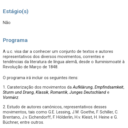
Estágio(s)
Não
Programa
A u.c. visa dar a conhecer um conjunto de textos e autores
representativos dos diversos movimentos, correntes e
tendências da literatura de língua alemã, desde o Iluminismoaté à
Revolução de Março de 1848.
O programa irá incluir os seguintes itens:
1. Caraterização dos movimentos da
Aufklärung
,
Empfindsamkeit
,
Sturm und Drang
,
Klassik
,
Romantik
,
Junges Deutschland
e
Vormärz
.
2. Estudo de autores canónicos, representativos desses
movimentos, tais como G.E. Lessing, J.W. Goethe, F. Schiller, C.
Brentano, J.v. Eichendorff, F. Hölderlin, H.v. Kleist, H. Heine e G.
Büchner, entre outros.