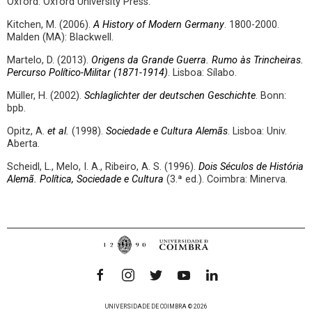
Oxford: Oxford University Press.
Kitchen, M. (2006).
A History of Modern Germany
. 1800-2000.
Malden (MA): Blackwell.
Martelo, D. (2013).
Origens da Grande Guerra. Rumo às Trincheiras.
Percurso Político-Militar (1871-1914)
. Lisboa: Sílabo.
Müller, H. (2002).
Schlaglichter der deutschen Geschichte
. Bonn:
bpb.
Opitz, A.
et al.
(1998).
Sociedade e Cultura Alemãs
. Lisboa: Univ.
Aberta.
Scheidl, L., Melo, I. A., Ribeiro, A. S. (1996).
Dois Séculos de História
Alemã. Política, Sociedade e Cultura
(3.ª ed.). Coimbra: Minerva.
UNIVERSIDADE DE COIMBRA © 2026