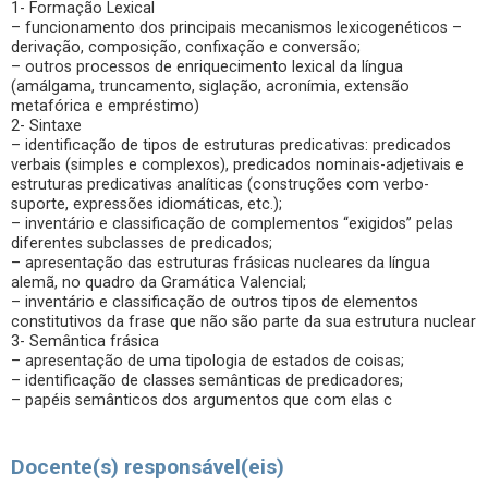
1- Formação Lexical
– funcionamento dos principais mecanismos lexicogenéticos –
derivação, composição, confixação e conversão;
– outros processos de enriquecimento lexical da língua
(amálgama, truncamento, siglação, acronímia, extensão
metafórica e empréstimo)
2- Sintaxe
– identificação de tipos de estruturas predicativas: predicados
verbais (simples e complexos), predicados nominais-adjetivais e
estruturas predicativas analíticas (construções com verbo-
suporte, expressões idiomáticas, etc.);
– inventário e classificação de complementos “exigidos” pelas
diferentes subclasses de predicados;
– apresentação das estruturas frásicas nucleares da língua
alemã, no quadro da Gramática Valencial;
– inventário e classificação de outros tipos de elementos
constitutivos da frase que não são parte da sua estrutura nuclear
3- Semântica frásica
– apresentação de uma tipologia de estados de coisas;
– identificação de classes semânticas de predicadores;
– papéis semânticos dos argumentos que com elas c
Docente(s) responsável(eis)