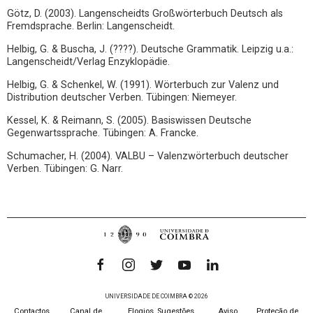
Götz, D. (2003). Langenscheidts Großwörterbuch Deutsch als
Fremdsprache. Berlin: Langenscheidt.
Helbig, G. & Buscha, J. (????). Deutsche Grammatik. Leipzig u.a.:
Langenscheidt/Verlag Enzyklopädie.
Helbig, G. & Schenkel, W. (1991). Wörterbuch zur Valenz und
Distribution deutscher Verben. Tübingen: Niemeyer.
Kessel, K. & Reimann, S. (2005). Basiswissen Deutsche
Gegenwartssprache. Tübingen: A. Francke.
Schumacher, H. (2004). VALBU – Valenzwörterbuch deutscher
Verben. Tübingen: G. Narr.
UNIVERSIDADE DE COIMBRA © 2026
Contactos
Canal de
Elogios, Sugestões,
Aviso
Proteção de