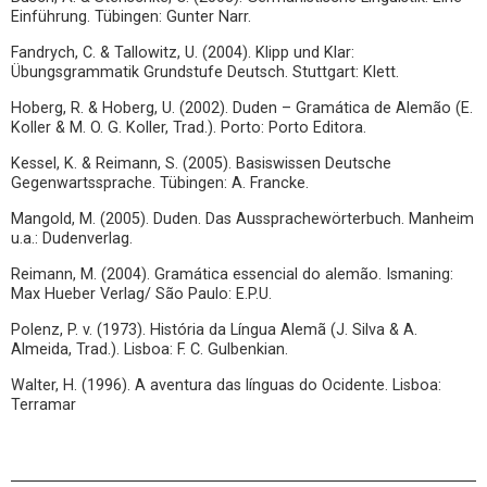
Einführung. Tübingen: Gunter Narr.
Fandrych, C. & Tallowitz, U. (2004). Klipp und Klar:
Übungsgrammatik Grundstufe Deutsch. Stuttgart: Klett.
Hoberg, R. & Hoberg, U. (2002). Duden – Gramática de Alemão (E.
Koller & M. O. G. Koller, Trad.). Porto: Porto Editora.
Kessel, K. & Reimann, S. (2005). Basiswissen Deutsche
Gegenwartssprache. Tübingen: A. Francke.
Mangold, M. (2005). Duden. Das Aussprachewörterbuch. Manheim
u.a.: Dudenverlag.
Reimann, M. (2004). Gramática essencial do alemão. Ismaning:
Max Hueber Verlag/ São Paulo: E.P.U.
Polenz, P. v. (1973). História da Língua Alemã (J. Silva & A.
Almeida, Trad.). Lisboa: F. C. Gulbenkian.
Walter, H. (1996). A aventura das línguas do Ocidente. Lisboa:
Terramar