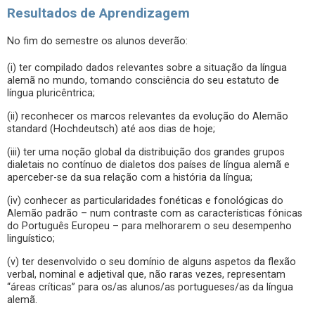
Resultados de Aprendizagem
No fim do semestre os alunos deverão:
(i) ter compilado dados relevantes sobre a situação da língua
alemã no mundo, tomando consciência do seu estatuto de
língua pluricêntrica;
(ii) reconhecer os marcos relevantes da evolução do Alemão
standard (Hochdeutsch) até aos dias de hoje;
(iii) ter uma noção global da distribuição dos grandes grupos
dialetais no contínuo de dialetos dos países de língua alemã e
aperceber-se da sua relação com a história da língua;
(iv) conhecer as particularidades fonéticas e fonológicas do
Alemão padrão – num contraste com as características fónicas
do Português Europeu – para melhorarem o seu desempenho
linguístico;
(v) ter desenvolvido o seu domínio de alguns aspetos da flexão
verbal, nominal e adjetival que, não raras vezes, representam
“áreas críticas” para os/as alunos/as portugueses/as da língua
alemã.