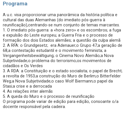
Programa
A u.c. visa proporcionar uma panorâmica da história política e
cultural das duas Alemanhas (do imediato pós-guerra à
reunificação),centrando-se num conjunto de temas marcantes.
1. O imediato pós-guerra: a «hora zero» e os escombros; a fuga
e expulsão do Leste europeu; a Guerra Fria e o processo de
formação dos dois Estados alemães; a questão da culpa alemã
2. A RFA: o Grundgesetz; era Adenauer;o Grupo 47;a geração de
68,a contestação estudantil e o movimento feminista; a
Vergangenheitsbewältigung; o Cinema Novo Alemão;a Nova
Subjetividade;o problema do terrorismo;os movimentos de
cidadãos e Os Verdes
3. A RDA: a Constituição e o estado socialista; o papel de Brecht;
a revolta de 1953;a construção do Muro de Berlim;o Bitterfelder
Weg;a Nova Subjetividade;o caso Wolf Biermann;o papel da
Stasi;a crise e a derrocada
4. As relações inter alemãs
5. A queda do Muro e o processo de reunificação
O programa pode variar de edição para edição, consoante o/a
docente responsável pela cadeira.