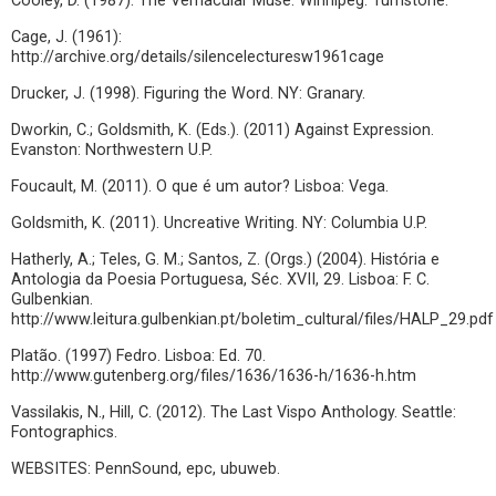
Cooley, D. (1987). The Vernacular Muse. Winnipeg: Turnstone.
Cage, J. (1961):
http://archive.org/details/silencelecturesw1961cage
Drucker, J. (1998). Figuring the Word. NY: Granary.
Dworkin, C.; Goldsmith, K. (Eds.). (2011) Against Expression.
Evanston: Northwestern U.P.
Foucault, M. (2011). O que é um autor? Lisboa: Vega.
Goldsmith, K. (2011). Uncreative Writing. NY: Columbia U.P.
Hatherly, A.; Teles, G. M.; Santos, Z. (Orgs.) (2004). História e
Antologia da Poesia Portuguesa, Séc. XVII, 29. Lisboa: F. C.
Gulbenkian.
http://www.leitura.gulbenkian.pt/boletim_cultural/files/HALP_29.pdf
Platão. (1997) Fedro. Lisboa: Ed. 70.
http://www.gutenberg.org/files/1636/1636-h/1636-h.htm
Vassilakis, N., Hill, C. (2012). The Last Vispo Anthology. Seattle:
Fontographics.
WEBSITES: PennSound, epc, ubuweb.