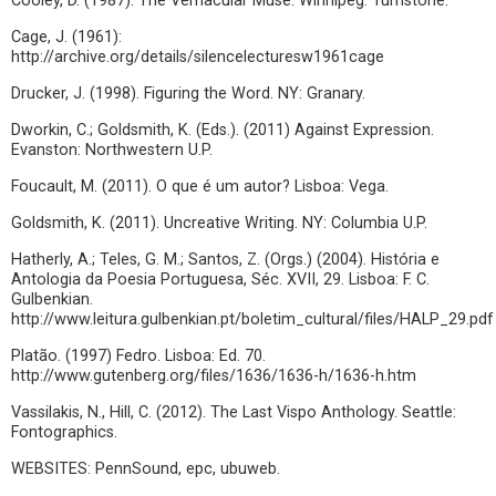
Cooley, D. (1987). The Vernacular Muse. Winnipeg: Turnstone.
Cage, J. (1961):
http://archive.org/details/silencelecturesw1961cage
Drucker, J. (1998). Figuring the Word. NY: Granary.
Dworkin, C.; Goldsmith, K. (Eds.). (2011) Against Expression.
Evanston: Northwestern U.P.
Foucault, M. (2011). O que é um autor? Lisboa: Vega.
Goldsmith, K. (2011). Uncreative Writing. NY: Columbia U.P.
Hatherly, A.; Teles, G. M.; Santos, Z. (Orgs.) (2004). História e
Antologia da Poesia Portuguesa, Séc. XVII, 29. Lisboa: F. C.
Gulbenkian.
http://www.leitura.gulbenkian.pt/boletim_cultural/files/HALP_29.pdf
Platão. (1997) Fedro. Lisboa: Ed. 70.
http://www.gutenberg.org/files/1636/1636-h/1636-h.htm
Vassilakis, N., Hill, C. (2012). The Last Vispo Anthology. Seattle:
Fontographics.
WEBSITES: PennSound, epc, ubuweb.