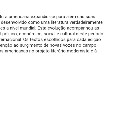
eratura americana expandiu-se para além das suas
e desenvolvido como uma literatura verdadeiramente
es a nível mundial. Esta evolução acompanhou as
político, económico, social e cultural neste período
ernacional. Os textos escolhidos para cada edição
l atenção ao surgimento de novas vozes no campo
as americanas no projeto literário modernista e à