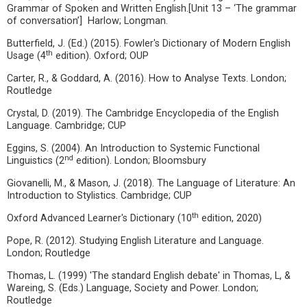
Grammar of Spoken and Written English.[Unit 13 – ‘The grammar
of conversation’] Harlow; Longman.
Butterfield, J. (Ed.) (2015). Fowler's Dictionary of Modern English
th
Usage (4
edition). Oxford; OUP
Carter, R., & Goddard, A. (2016). How to Analyse Texts. London;
Routledge
Crystal, D. (2019). The Cambridge Encyclopedia of the English
Language. Cambridge; CUP
Eggins, S. (2004). An Introduction to Systemic Functional
nd
Linguistics (2
edition). London; Bloomsbury
Giovanelli, M., & Mason, J. (2018). The Language of Literature: An
Introduction to Stylistics. Cambridge; CUP
th
Oxford Advanced Learner's Dictionary (10
edition, 2020)
Pope, R. (2012). Studying English Literature and Language.
London; Routledge
Thomas, L. (1999) 'The standard English debate' in Thomas, L, &
Wareing, S. (Eds.) Language, Society and Power. London;
Routledge