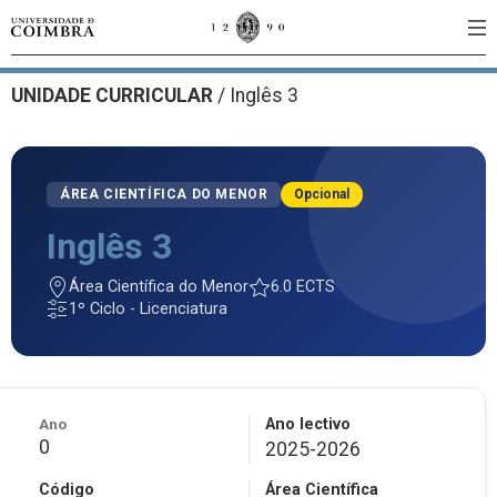
UNIDADE CURRICULAR
/
Inglês 3
ÁREA CIENTÍFICA DO MENOR
Opcional
Inglês 3
Área Científica do Menor
6.0 ECTS
1º Ciclo - Licenciatura
Ano
Ano lectivo
0
2025-2026
Código
Área Científica