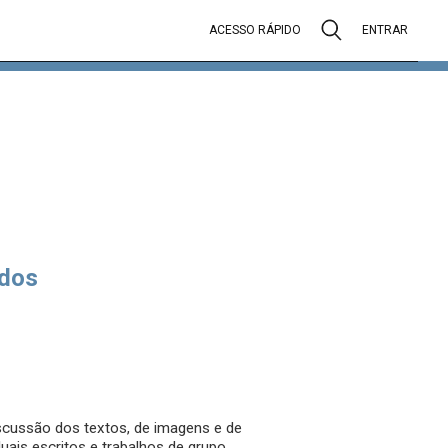
ACESSO RÁPIDO
ENTRAR
dos
iscussão dos textos, de imagens e de
uais escritos e trabalhos de grupo.