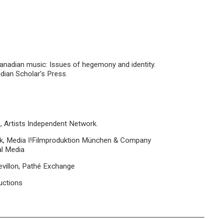
 Canadian music: Issues of hegemony and identity.
dian Scholar’s Press.
s, Artists Independent Network.
nk, Media I!Filmproduktion München & Company
al Media
evillon, Pathé Exchange
ductions