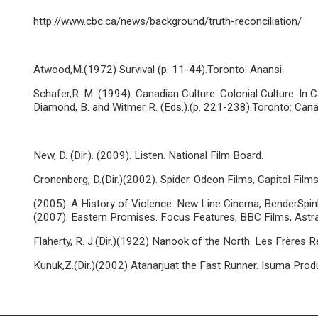
http://www.cbc.ca/news/background/truth-reconciliation/
Atwood,M.(1972) Survival (p. 11-44).Toronto: Anansi.
Schafer,R. M. (1994). Canadian Culture: Colonial Culture. In
Diamond, B. and Witmer R. (Eds.).(p. 221-238).Toronto: Cana
New, D. (Dir.). (2009). Listen. National Film Board.
Cronenberg, D.(Dir.)(2002). Spider. Odeon Films, Capitol Film
(2005). A History of Violence. New Line Cinema, BenderSpi
(2007). Eastern Promises. Focus Features, BBC Films, Astr
Flaherty, R. J.(Dir.)(1922) Nanook of the North. Les Frères R
Kunuk,Z.(Dir.)(2002) Atanarjuat the Fast Runner. Isuma Pro