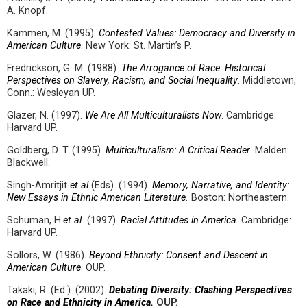
A. Knopf.
Kammen, M. (1995).
Contested Values: Democracy and Diversity in
American Culture
. New York: St. Martin’s P.
Fredrickson, G. M. (1988).
The Arrogance of Race: Historical
Perspectives on Slavery, Racism, and Social Inequality
. Middletown,
Conn.: Wesleyan UP.
Glazer, N. (1997).
We Are All Multiculturalists Now
. Cambridge:
Harvard UP.
Goldberg, D. T. (1995).
Multiculturalism: A Critical Reader
. Malden:
Blackwell.
Singh-Amritjit
et al
(Eds). (1994).
Memory, Narrative, and Identity:
New Essays in Ethnic American Literature.
Boston: Northeastern.
Schuman, H.
et al.
(1997).
Racial Attitudes in America
. Cambridge:
Harvard UP.
Sollors, W. (1986).
Beyond Ethnicity: Consent and Descent in
American Culture
. OUP.
Takaki, R. (Ed.). (2002).
Debating Diversity: Clashing Perspectives
on Race and Ethnicity in America.
OUP.