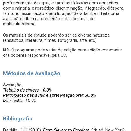
profundamente desigual, e familiarizá-los/as com conceitos
como minoria, estereótipo, discriminação, integração, diáspora,
território, assimilação e aculturação. Será também feita uma
avaliação crítica da conceção e das políticas do
multiculturalismo.
Os materiais de estudo poderão ser de diversa natureza
(ensaística, literatura, filmes, fotografia, arte, etc).
N.B. O programa pode variar de edição para edição consoante
o/a docente responsável pela UC.
Métodos de Avaliação
Avaliação
Trabalho de síntese: 10.0%
Participação nas aulas e apresentação oral: 30.0%
Mini Testes: 60.0%
Bibliografia
Franklin, J. H. (2010).
From Slavery to Freedom
. 9th ed. New YorK: