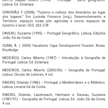
BRITO, Raquel Soeiro (1994) – Portugal – perfil geográfico.
Lisboa. Ed. Estampa.
CRAVIDÃO, F. (2008), “Turismo e cultura: dos itinerários ao lugar
dos lugares.” Em Lucinda Fonseca (org.), Desenvolvimento e
Território: espaços rurais pós agrícolas e novos espaços de
turismo e lazer. CEG. 262-278
DAVEAU, Suzanne (1995) – Portugal Geográfico. Lisboa, Edições
João Sá da Costa.
GUNN, A. ( 2004) Vacations Cape Developemnt-Tourism Areas.
Routledge
MEDEIROS, Carlos Alberto (1987) – Introdução à Geografia de
Portugal. Lisboa. Ed. Estampa.
MEDEIROS, Carlos Alberto (2005/06) – Geografia de Portugal.
Lisboa. Círculo de Leitores, 4 vol.
RIBEIRO, Orlando (1986) – Portugal, o Mediterrâneo e o Atlântico.
Lisboa, Livraria Sá da Costa.
RIBEIRO, Orlando, Lautensach, Hermann e Daveau, Suzanne
(1987/91) – Geografia de Portugal. Lisboa, Ed. João Sá da Costa,
4 vol.