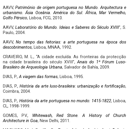
AAVV,
Património de origem portuguesa no Mundo. Arquitectura e
urbanismo. Ásia Oceânia. América do Sul. África, Mar Vermelho,
Golfo Pérsico
, Lisboa, FCG, 2010.
AAVV,
Laboratório do Mundo. Ideias e Saberes do Século XVIII
”, S.
Paulo, 2004.
AAVV,
No tempo das feitorias: a arte portuguesa na época dos
descobrimentos
, Lisboa, MNAA, 1992.
CRAVEIRO, M. L., “A cidade excluída. As fronteiras da protecção
na cidade brasileira do século XVIII”,
Anais do 1º Fórum Luso-
Brasileiro de Arqueologia Urbana
, Salvador de Bahía, 2009.
DIAS, P.,
A viagem das formas
, Lisboa, 1995.
DIAS, P.,
História da arte luso-brasileira: urbanização e fortificação
,
Coimbra, 2004.
DIAS, P.,
História da arte portuguesa no mundo: 1415-1822
, Lisboa,
CL, 1998-1999.
GOMES, P.V.,
Whitewash, Red Stone. A History of Church
Architecture in Goa
, New Delhi, 2011.