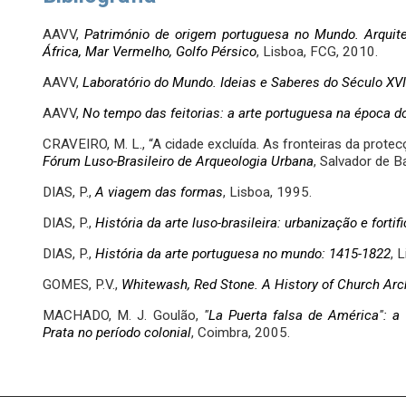
AAVV,
Património de origem portuguesa no Mundo. Arquite
África, Mar Vermelho, Golfo Pérsico
, Lisboa, FCG, 2010.
AAVV,
Laboratório do Mundo. Ideias e Saberes do Século XVI
AAVV,
No tempo das feitorias: a arte portuguesa na época 
CRAVEIRO, M. L., “A cidade excluída. As fronteiras da protecç
Fórum Luso-Brasileiro de Arqueologia Urbana
, Salvador de B
DIAS, P.,
A viagem das formas
, Lisboa, 1995.
DIAS, P.,
História da arte luso-brasileira: urbanização e fortif
DIAS, P.,
História da arte portuguesa no mundo: 1415-1822
, 
GOMES, P.V.,
Whitewash, Red Stone. A History of Church Arc
MACHADO, M. J. Goulão,
"La Puerta falsa de América": a 
Prata no período colonial
, Coimbra, 2005.