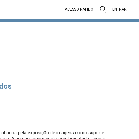
ACESSO RÁPIDO
ENTRAR
dos
panhados pela exposição de imagens como suporte
crítico. A aprendizagem será complementada, sempre