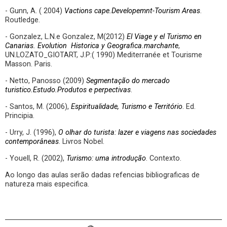
- Gunn, A. ( 2004)
Vactions cape.Developemnt-Tourism Areas
.
Routledge.
- Gonzalez, L.N.e Gonzalez, M(2012)
El Viage y el Turismo en
Canarias. Evolution Historica y Geografica.marchante
,
UN.LOZATO_GIOTART, J.P:( 1990) Mediterranée et Tourisme
Masson. Paris.
- Netto, Panosso (2009)
Segmentação do mercado
turistico.Estudo.Produtos e perpectivas
.
- Santos, M. (2006),
Espiritualidade, Turismo e Território
. Ed.
Principia.
- Urry, J. (1996),
O olhar do turista: lazer e viagens nas sociedades
contemporâneas
. Livros Nobel.
- Youell, R. (2002),
Turismo: uma introdução
. Contexto.
Ao longo das aulas serão dadas refencias bibliograficas de
natureza mais especifica.