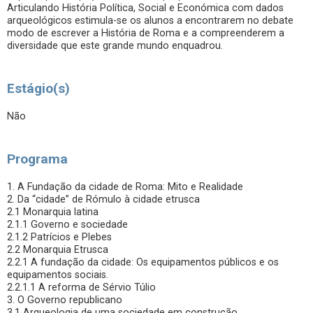
Articulando História Política, Social e Económica com dados
arqueológicos estimula-se os alunos a encontrarem no debate
modo de escrever a História de Roma e a compreenderem a
diversidade que este grande mundo enquadrou.
Estágio(s)
Não
Programa
1. A Fundação da cidade de Roma: Mito e Realidade
2. Da “cidade” de Rómulo à cidade etrusca
2.1 Monarquia latina
2.1.1 Governo e sociedade
2.1.2 Patrícios e Plebes
2.2 Monarquia Etrusca
2.2.1 A fundação da cidade: Os equipamentos públicos e os
equipamentos sociais.
2.2.1.1 A reforma de Sérvio Túlio
3. O Governo republicano
3.1 Arqueologia de uma sociedade em construção