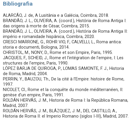
Bibliografia
ALARCÃO, J. de, A Lusitânia e a Galécia, Coimbra, 2018.
BRANDÃO, J. L., OLIVEIRA, A. (coord.), História de Roma Antiga I:
das origens à morte de César, Coimbra, 2015.
BRANDÃO, J. L., OLIVEIRA, A. (coord.), História de Roma Antiga II:
império e romanidade hispânica, Coimbra, 2020.
CRESCI MARRONE, G., ROHR VIO, F., CALVELLI, L., Roma antica:
storia e documenti, Bologna, 2014.
CHRISTOL, M., NONY, D., Rome et son Empire, Paris, 1995.
JACQUES, F., SCHEID, J., Rome et l’intégration de l’empire, I: Les
structures de l’empire, Paris, 1990.
LÓPEZ BARJA DE QUIROGA, P., LOMAS SAMONTE, F. J., Historia
de Roma, Madrid, 2004.
PERRIN, Y., BAUZOU, Th., De la cité à l’Empire: histoire de Rome,
1997.
NICOLET, Cl., Rome et la conquête du monde méditerranéen, II:
genèse d’un empire, Paris, 1991.
ROLDÁN HERVÁS, J. M., Historia de Roma I: la República Romana,
Madrid, 2007.
ROLDÁN HERVÁS, J. M., BLÁZQUEZ, J. M., DEL CASTILLO, A.,
Historia de Roma II: el Imperio Romano (siglos I-III), Madrid, 2007.