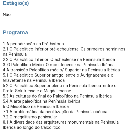
Estágio(s)
Não
Programa
1 A periodização da Pré-história
2.1 O Paleolítico Inferior pré-acheulense: Os primeiros homininos
na Península
2.2 O Paleolítico Inferior: O acheulense na Península Ibérica
3. O Paleolítico Médio: O mousteriense na Península Ibérica
4 A transição Paleolítico médio/ Superior na Península Ibérica
5.1 O Paleolítico Superior antigo: entre o Aurignacense e o
Gravettense na Península Ibérica
5.2 O Paleolítico Superior pleno na Península Ibérica: entre o
Proto-Solutrense e o Magdalenense
5.3 As culturas do final do Paleolítico na Península Ibérica
5.4 A arte paleolítica na Península Ibérica
6 O Mesolítico na Península Ibérica
7.1 A problemática da neolitização da Península ibérica
7.2 O megalitismo peninsular
8.1 A diversidade das arquiteturas monumentais na Península
Ibérica ao longo do Calcolítico