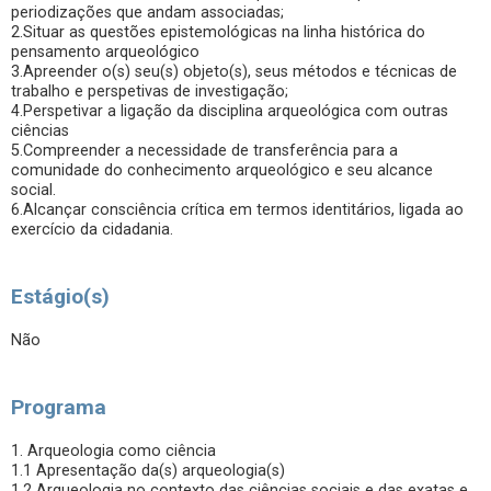
periodizações que andam associadas;
2.Situar as questões epistemológicas na linha histórica do
pensamento arqueológico
3.Apreender o(s) seu(s) objeto(s), seus métodos e técnicas de
trabalho e perspetivas de investigação;
4.Perspetivar a ligação da disciplina arqueológica com outras
ciências
5.Compreender a necessidade de transferência para a
comunidade do conhecimento arqueológico e seu alcance
social.
6.Alcançar consciência crítica em termos identitários, ligada ao
exercício da cidadania.
Estágio(s)
Não
Programa
1. Arqueologia como ciência
1.1 Apresentação da(s) arqueologia(s)
1.2 Arqueologia no contexto das ciências sociais e das exatas e