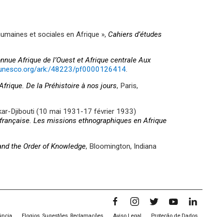
humaines et sociales en Afrique »,
Cahiers d’études
nue Afrique de l’Ouest et Afrique centrale Aux
c.unesco.org/ark:/48223/pf0000126414
.
’Afrique. De la Préhistoire à nos jours
, Paris,
akar-Djibouti (10 mai 1931-17 février 1933)
 française. Les missions ethnographiques en Afrique
 and the Order of Knowledge
, Bloomington, Indiana
úncia
Elogios, Sugestões, Reclamações
Aviso Legal
Proteção de Dados