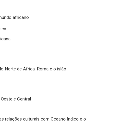
 mundo africano
ica:
ricana
do Norte de África: Roma e o islão
o Oeste e Central
as relações culturais com Oceano Indico e o