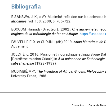
Bibliografia
BISANSWA, J. K., « V.Y. Mudimbé: réflexion sur les sciences 
africaines
, vol. 160, 2000, p. 705-722.
BOCOUM, Hamady (Directeur), (2002),
Une ancienneté mécon
origines de la métallurgie du fer en Afrique
https://unesdo
FAUVELLE F.-X. et SURUN I. (dir.),2019,
Atlas historique de l
Autrement.
JOLLY, Éric, 2016, Mission ethnographique et linguistique D
[Deuxième mission Griaule] in
À la naissance de l’ethnologie
subsaharienne
(1928-1939).
MUDIMBÉ, V.-Y.,
The Invention of Africa: Gnosis, Philosophy
University Press, 1988.
Contactos
Canal de Den