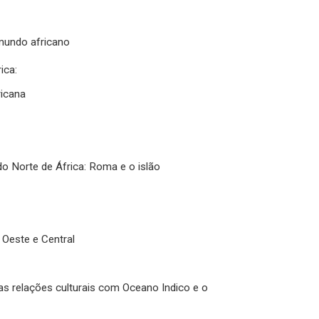
 mundo africano
ica:
ricana
do Norte de África: Roma e o islão
o Oeste e Central
as relações culturais com Oceano Indico e o