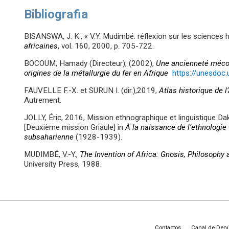
Bibliografia
BISANSWA, J. K., « V.Y. Mudimbé: réflexion sur les sciences 
africaines
, vol. 160, 2000, p. 705-722.
BOCOUM, Hamady (Directeur), (2002),
Une ancienneté mécon
origines de la métallurgie du fer en Afrique
https://unesdo
FAUVELLE F.-X. et SURUN I. (dir.),2019,
Atlas historique de l
Autrement.
JOLLY, Éric, 2016, Mission ethnographique et linguistique D
[Deuxième mission Griaule] in
À la naissance de l’ethnologie
subsaharienne
(1928-1939).
MUDIMBÉ, V.-Y.,
The Invention of Africa: Gnosis, Philosophy
University Press, 1988.
Contactos
Canal de Den