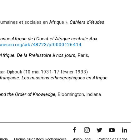
humaines et sociales en Afrique »,
Cahiers d’études
nue Afrique de l’Ouest et Afrique centrale Aux
c.unesco.org/ark:/48223/pf0000126414
.
’Afrique. De la Préhistoire à nos jours
, Paris,
akar-Djibouti (10 mai 1931-17 février 1933)
 française. Les missions ethnographiques en Afrique
 and the Order of Knowledge
, Bloomington, Indiana
úncia
Elogios, Sugestões, Reclamações
Aviso Legal
Proteção de Dados