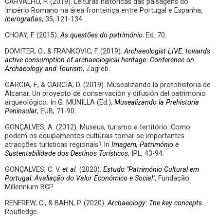
CARVALHO, P. (2019). Leituras históricas das paisagens do
Império Romano na área fronteiriça entre Portugal e Espanha,
Iberografias
, 35, 121-134.
CHOAY, F. (2015).
As questões do património
. Ed. 70.
DOMITER, O., & FRANKOVIC, F. (2019).
Archaeologist LIVE: towards
active consumption of archaeological heritage. Conference on
Archaeology and Tourism
, Zagreb.
GARCIA, F., & GARCIA, D. (2019). Musealizando la protohistoria de
Alcanar. Un proyecto de conservación y difusión del patrimonio
arqueológico. In G. MUNILLA (Ed.),
Musealizando la Prehistoria
Peninsular
, EUB, 71-90.
GONÇALVES, A. (2012). Museus, turismo e território: Como
podem os equipamentos culturais tornar-se importantes
atracções turísticas regionais? In
Imagem, Património e
Sustentabilidade dos Destinos Turísticos
, IPL, 43-94.
GONÇALVES, C. V.
et al.
(2020).
Estudo "Património Cultural em
Portugal: Avaliação do Valor Económico e Social"
, Fundação
Millennium BCP.
RENFREW, C., & BAHN, P. (2020).
Archaeology: The key concepts
.
Routledge.