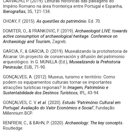
CARVALHO, P. (2019). Leituras históricas das paisagens do
Império Romano na área fronteiriça entre Portugal e Espanha,
Iberografias
, 35, 121-134.
CHOAY, F. (2015).
As questões do património
. Ed. 70.
DOMITER, O., & FRANKOVIC, F. (2019).
Archaeologist LIVE: towards
active consumption of archaeological heritage. Conference on
Archaeology and Tourism
, Zagreb.
GARCIA, F., & GARCIA, D. (2019). Musealizando la protohistoria de
Alcanar. Un proyecto de conservación y difusión del patrimonio
arqueológico. In G. MUNILLA (Ed.),
Musealizando la Prehistoria
Peninsular
, EUB, 71-90.
GONÇALVES, A. (2012). Museus, turismo e território: Como
podem os equipamentos culturais tornar-se importantes
atracções turísticas regionais? In
Imagem, Património e
Sustentabilidade dos Destinos Turísticos
, IPL, 43-94.
GONÇALVES, C. V.
et al.
(2020).
Estudo "Património Cultural em
Portugal: Avaliação do Valor Económico e Social"
, Fundação
Millennium BCP.
RENFREW, C., & BAHN, P. (2020).
Archaeology: The key concepts
.
Routledge.