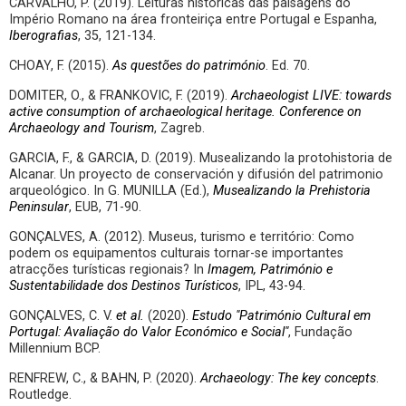
CARVALHO, P. (2019). Leituras históricas das paisagens do
Império Romano na área fronteiriça entre Portugal e Espanha,
Iberografias
, 35, 121-134.
CHOAY, F. (2015).
As questões do património
. Ed. 70.
DOMITER, O., & FRANKOVIC, F. (2019).
Archaeologist LIVE: towards
active consumption of archaeological heritage. Conference on
Archaeology and Tourism
, Zagreb.
GARCIA, F., & GARCIA, D. (2019). Musealizando la protohistoria de
Alcanar. Un proyecto de conservación y difusión del patrimonio
arqueológico. In G. MUNILLA (Ed.),
Musealizando la Prehistoria
Peninsular
, EUB, 71-90.
GONÇALVES, A. (2012). Museus, turismo e território: Como
podem os equipamentos culturais tornar-se importantes
atracções turísticas regionais? In
Imagem, Património e
Sustentabilidade dos Destinos Turísticos
, IPL, 43-94.
GONÇALVES, C. V.
et al.
(2020).
Estudo "Património Cultural em
Portugal: Avaliação do Valor Económico e Social"
, Fundação
Millennium BCP.
RENFREW, C., & BAHN, P. (2020).
Archaeology: The key concepts
.
Routledge.