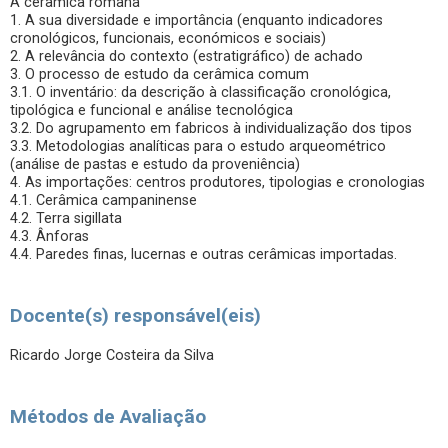
A cerâmica romana
1. A sua diversidade e importância (enquanto indicadores
cronológicos, funcionais, económicos e sociais)
2. A relevância do contexto (estratigráfico) de achado
3. O processo de estudo da cerâmica comum
3.1. O inventário: da descrição à classificação cronológica,
tipológica e funcional e análise tecnológica
3.2. Do agrupamento em fabricos à individualização dos tipos
3.3. Metodologias analíticas para o estudo arqueométrico
(análise de pastas e estudo da proveniência)
4. As importações: centros produtores, tipologias e cronologias
4.1. Cerâmica campaninense
4.2. Terra sigillata
4.3. Ânforas
4.4. Paredes finas, lucernas e outras cerâmicas importadas.
Docente(s) responsável(eis)
Ricardo Jorge Costeira da Silva
Métodos de Avaliação