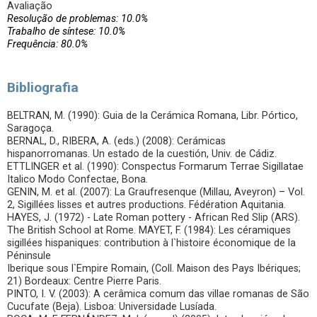
Avaliação
Resolução de problemas: 10.0%
Trabalho de síntese: 10.0%
Frequência: 80.0%
Bibliografia
BELTRAN, M. (1990): Guia de la Cerámica Romana, Libr. Pórtico,
Saragoça.
BERNAL, D., RIBERA, A. (eds.) (2008): Cerámicas
hispanorromanas. Un estado de la cuestión, Univ. de Cádiz.
ETTLINGER et al. (1990): Conspectus Formarum Terrae Sigillatae
Italico Modo Confectae, Bona.
GENIN, M. et al. (2007): La Graufresenque (Millau, Aveyron) – Vol.
2, Sigillées lisses et autres productions. Fédération Aquitania.
HAYES, J. (1972) - Late Roman pottery - African Red Slip (ARS).
The British School at Rome. MAYET, F. (1984): Les céramiques
sigillées hispaniques: contribution à l`histoire économique de la
Péninsule
Iberique sous l`Empire Romain, (Coll. Maison des Pays Ibériques;
21) Bordeaux: Centre Pierre Paris.
PINTO, I. V. (2003): A cerâmica comum das villae romanas de São
Cucufate (Beja). Lisboa: Universidade Lusíada.