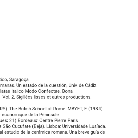
ico, Saragoça.
anas. Un estado de la cuestión, Univ. de Cádiz.
latae Italico Modo Confectae, Bona.
Vol. 2, Sigillées lisses et autres productions.
RS). The British School at Rome. MAYET, F. (1984):
ire économique de la Péninsule
ues; 21) Bordeaux: Centre Pierre Paris.
 São Cucufate (Beja). Lisboa: Universidade Lusíada.
l estudio de la cerámica romana. Una breve guía de