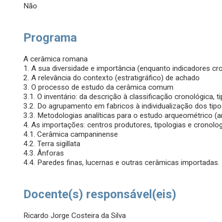
Não
Programa
A cerâmica romana
1. A sua diversidade e importância (enquanto indicadores cr
2. A relevância do contexto (estratigráfico) de achado
3. O processo de estudo da cerâmica comum
3.1. O inventário: da descrição à classificação cronológica, t
3.2. Do agrupamento em fabricos à individualização dos tip
3.3. Metodologias analíticas para o estudo arqueométrico (a
4. As importações: centros produtores, tipologias e cronolo
4.1. Cerâmica campaninense
4.2. Terra sigillata
4.3. Ânforas
4.4. Paredes finas, lucernas e outras cerâmicas importadas.
Docente(s) responsável(eis)
Ricardo Jorge Costeira da Silva