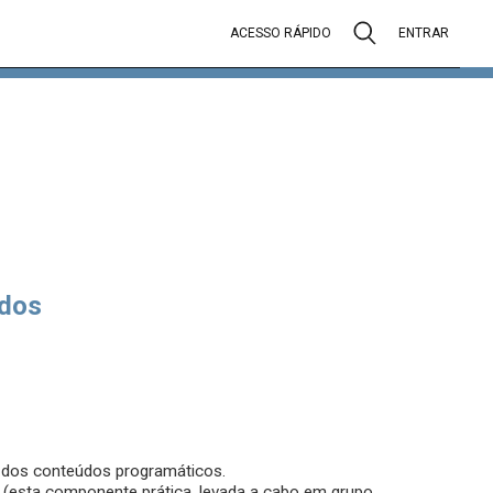
ACESSO RÁPIDO
ENTRAR
dos
m dos conteúdos programáticos.
os (esta componente prática, levada a cabo em grupo