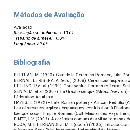
Métodos de Avaliação
Avaliação
Resolução de problemas: 10.0%
Trabalho de síntese: 10.0%
Frequência: 80.0%
Bibliografia
BELTRAN, M. (1990): Guia de la Cerámica Romana, Libr. Pórt
BERNAL, D., RIBERA, A. (eds.) (2008): Cerámicas hispanorrom
ETTLINGER et al. (1990): Conspectus Formarum Terrae Sigil
GENIN, M. et al. (2007): La Graufresenque (Millau, Aveyron) – 
Fédération Aquitania.
HAYES, J. (1972) - Late Roman pottery - African Red Slip (A
Les céramiques sigillées hispaniques: contribution à l`histo
Iberique sous l`Empire Romain, (Coll. Maison des Pays Ibériq
PINTO, I. V. (2003): A cerâmica comum das villae romanas de
ROCA, M. E FERNÁNDEZ, M. I. (coord) (2005): Introducción a