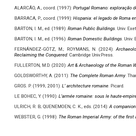
ALARCÃO, A., coord. (1997):
Portugal Romano: exploração d
BARRACA, P., coord. (1999):
Hispania: el legado de Roma en
BARTON, I. M., ed. (1989):
Roman Public Buildings
. Univ. Exe
BARTON, I. M., ed. (1996):
Roman Domestic Buildings
. Univ. 
FERNÁNDEZ-GÖTZ, M.; ROYMANS, N. (2024):
Archaeol
Reclaiming the Conquered
. Cambridge Univ.Press.
FULLERTON, M.D. (2020):
Art & Archaeology of the Roman 
GOLDSWORTHY, A. (2011):
The Complete Roman Army
. Th
GROS. P. (1999; 2001):
L’ architecture romaine
. Picard.
LE BOHEC, Y. (1990):
L’armée romaine: sous le haute-empir
ULRICH, R. B; QUENEMOEN, C. K., eds. (2014):
A companion 
WEBSTER, G. (1998):
The Roman Imperial Army: of the first