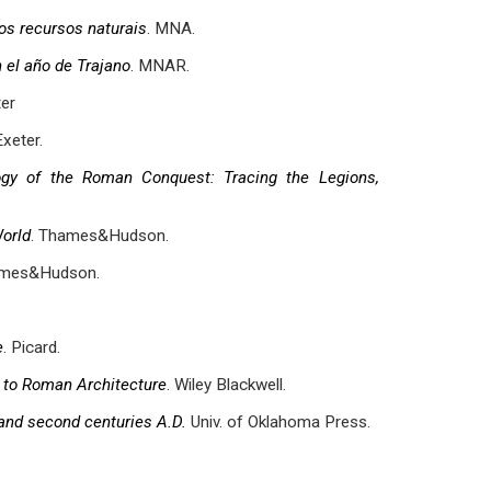
os recursos naturais
. MNA.
 el año de Trajano
. MNAR.
ter
Exeter.
ogy of the Roman Conquest: Tracing the Legions,
World
. Thames&Hudson.
ames&Hudson.
e
. Picard.
to Roman Architecture
. Wiley Blackwell.
 and second centuries A.D.
Univ. of Oklahoma Press.