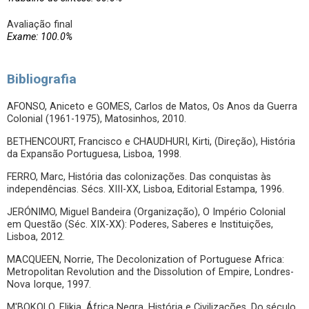
Avaliação final
Exame: 100.0%
Bibliografia
AFONSO, Aniceto e GOMES, Carlos de Matos, Os Anos da Guerra
Colonial (1961-1975), Matosinhos, 2010.
BETHENCOURT, Francisco e CHAUDHURI, Kirti, (Direção), História
da Expansão Portuguesa, Lisboa, 1998.
FERRO, Marc, História das colonizações. Das conquistas às
independências. Sécs. XIII-XX, Lisboa, Editorial Estampa, 1996.
JERÓNIMO, Miguel Bandeira (Organização), O Império Colonial
em Questão (Séc. XIX-XX): Poderes, Saberes e Instituições,
Lisboa, 2012.
MACQUEEN, Norrie, The Decolonization of Portuguese Africa:
Metropolitan Revolution and the Dissolution of Empire, Londres-
Nova Iorque, 1997.
M'BOKOLO, Elikia, África Negra, História e Civilizações. Do século