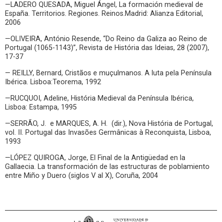
—LADERO QUESADA, Miguel Ángel, La formación medieval de
España. Territorios. Regiones. Reinos.Madrid: Alianza Editorial,
2006
—OLIVEIRA, António Resende, “Do Reino da Galiza ao Reino de
Portugal (1065-1143)”, Revista de História das Ideias, 28 (2007),
17-37
— REILLY, Bernard, Cristãos e muçulmanos. A luta pela Península
Ibérica. Lisboa:Teorema, 1992
—RUCQUOI, Adeline, História Medieval da Península Ibérica,
Lisboa: Estampa, 1995
—SERRÃO, J. e MARQUES, A. H. (dir.), Nova História de Portugal,
vol. II. Portugal das Invasões Germânicas à Reconquista, Lisboa,
1993
—LÓPEZ QUIROGA, Jorge, El Final de la Antigüedad en la
Gallaecia. La transformación de las estructuras de poblamiento
entre Miño y Duero (siglos V al X), Coruña, 2004