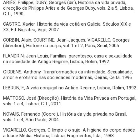
ARIÈS, Philippe; DUBY, Georges (dir.), História da vida privada,
direcção de Philippe Ariès e de Georges Duby, vols. 2 a 5, Lisboa,
C. L., 1990
CASTRO, Xavier, Historia da vida cotiá en Galicia. Séculos XIX e
XX, Ed. Nigratea, Vigo, 2007
CORBIN, Alain; COURTINE, Jean-Jacques; VIGARELLO, Georges
(direction), Histoire du corps, vol. 1 et 2, Paris, Seuil, 2005
FLANDRIN, Jean-Louis, Famílias: parentesco, casa e sexualidade
na sociedade de Antigo Regime, Lisboa, Rolim, 1992
GIDDENS, Anthony, Transformações da intimidade. Sexualidade,
amor e erotismo nas sociedades modernas, Oeiras, Celta, 1996
LEBRUN, F., A vida conjugal no Antigo Regime, Lisboa, Rolim, 1992
MATTOSO, José (Direcção), História da Vida Privada em Portugal,
vols. 1 a 4, Lisboa, C. L., 2011
NOVAIS, Fernando (Coord.), História da vida privada no Brasil,
vols. 1 e 4, São Paulo, 2004
VIGARELLO, Georges, O limpo e o sujo. A higiene do corpo desde
a Idade Média. História, Lisboa, Fragmentos, Lda., 1988