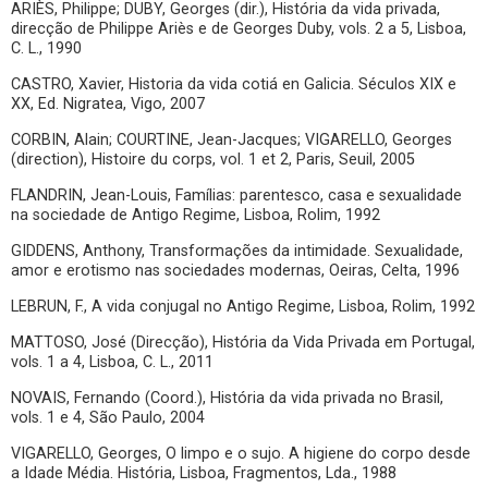
ARIÈS, Philippe; DUBY, Georges (dir.), História da vida privada,
direcção de Philippe Ariès e de Georges Duby, vols. 2 a 5, Lisboa,
C. L., 1990
CASTRO, Xavier, Historia da vida cotiá en Galicia. Séculos XIX e
XX, Ed. Nigratea, Vigo, 2007
CORBIN, Alain; COURTINE, Jean-Jacques; VIGARELLO, Georges
(direction), Histoire du corps, vol. 1 et 2, Paris, Seuil, 2005
FLANDRIN, Jean-Louis, Famílias: parentesco, casa e sexualidade
na sociedade de Antigo Regime, Lisboa, Rolim, 1992
GIDDENS, Anthony, Transformações da intimidade. Sexualidade,
amor e erotismo nas sociedades modernas, Oeiras, Celta, 1996
LEBRUN, F., A vida conjugal no Antigo Regime, Lisboa, Rolim, 1992
MATTOSO, José (Direcção), História da Vida Privada em Portugal,
vols. 1 a 4, Lisboa, C. L., 2011
NOVAIS, Fernando (Coord.), História da vida privada no Brasil,
vols. 1 e 4, São Paulo, 2004
VIGARELLO, Georges, O limpo e o sujo. A higiene do corpo desde
a Idade Média. História, Lisboa, Fragmentos, Lda., 1988