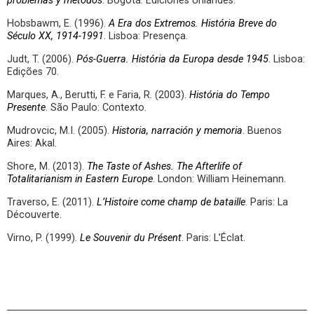
problemas y métodos
. Bogotá: Ediciones Uniandes.
Hobsbawm, E. (1996).
A Era dos Extremos. História Breve do
Século XX, 1914-1991
. Lisboa: Presença.
Judt, T. (2006).
Pós-Guerra. História da Europa desde 1945
. Lisboa:
Edições 70.
Marques, A., Berutti, F. e Faria, R. (2003).
História do Tempo
Presente
. São Paulo: Contexto.
Mudrovcic, M.I. (2005).
Historia, narración y memoria
. Buenos
Aires: Akal.
Shore, M. (2013).
The Taste of Ashes. The Afterlife of
Totalitarianism in Eastern Europe
. London: William Heinemann.
Traverso, E. (2011).
L’Histoire come champ de bataille
. Paris: La
Découverte.
Virno, P. (1999).
Le Souvenir du Présent
. Paris: L’Éclat.