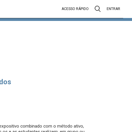
ACESSO RÁPIDO
ENTRAR
dos
 expositivo combinado com o método ativo,
 os e as estudantes realizem, em grupo ou