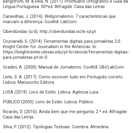
Bergström, M. & Reis, N. (2011). Prontuário Ortográfico e Guia da
Língua Portuguesa. 50ªed. Alfragide: Casa das Letras.
Canavilhas, J. (2014). Webjornalismo: 7 características que
marcam a diferença. Covilhã: LabCom.
Ciberdúvidas (s/d). http://ciberduvidas.iscte-iul.pt
Crucianelli, S. (2014). Ferramentas digitais para jornalistas 2.0.
Knight Center for Journalism in the Americas. In:
https://knightcenter.utexas.edu/pt-br/ebook/ferramentas-digitais-
para-jornalistas-pt-br-0
Gradim, A. (2000). Manual de Jornalismo. Covilhã: UBI/LabCom.
Leite, S. A. (2017). Como escrever tudo em Português correto.
Lisboa: Manuscrito Editora.
LUSA (2019). Livro de Estilo. Lisboa: Agência Lusa.
PÚBLICO (2005). Livro de Estilo. Lisboa: Público.
Ricardo, D. (2010). Ainda bem que me pergunta. 2.ª ed. Alfragide:
Casa das Letras.
Silva, P. (2012). Tipologias Textuais. Coimbra: Almedina.