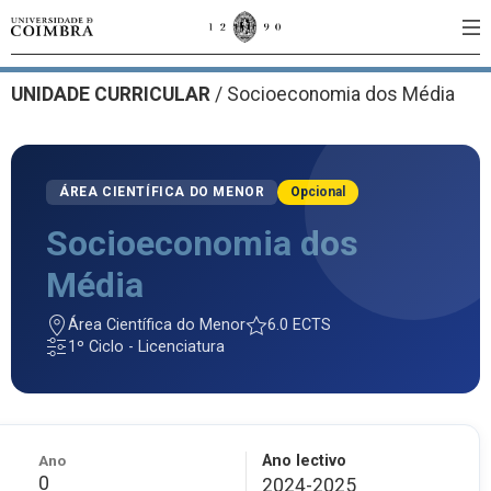
UNIDADE CURRICULAR
/
Socioeconomia dos Média
ÁREA CIENTÍFICA DO MENOR
Opcional
Socioeconomia dos
Média
Área Científica do Menor
6.0 ECTS
1º Ciclo - Licenciatura
Ano
Ano lectivo
0
2024-2025