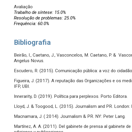
Avaliação
Trabalho de síntese: 15.0%
Resolução de problemas: 25.0%
Frequência: 60.0%
Bibliografia
Beirão, I., Caetano, J., Vasconcelos, M. Caetano, P. & Vasc
Angelus Novus.
Escudero, R. (2015). Comunicação pública: a voz do cidadão n
Figueira, J. (2017). A reputação das Organizações e os me
IFP, UBI.
Innerarity, D. (2019). Política para perplexos. Porto Editora.
Lloyd, J. & Toogood, L. (2015). Journalism and PR. London: I.
Macnamara, J. ( 2014). Journalism & PR. NY: Peter Lang.
Martínez, A. A. (2011). Del gabinete de prensa al gabinete d