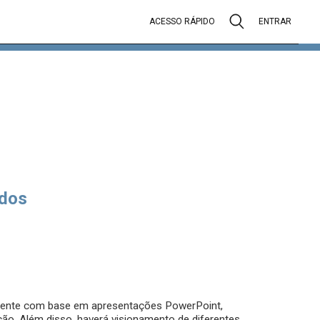
ACESSO RÁPIDO
ENTRAR
dos
docente com base em apresentações PowerPoint,
ão. Além disso, haverá visionamento de diferentes